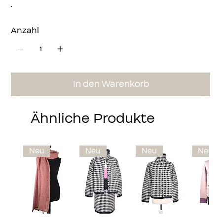
Anzahl
In den Warenkorb
Ähnliche Produkte
Marke
Modell von pako-fashion
Neu
Neu
Neu
Neu