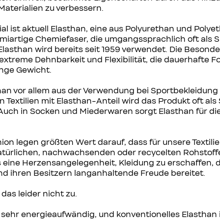
aterialien zu verbessern.
al ist aktuell Elasthan, eine aus Polyurethan und Polye
mmiartige Chemiefaser, die umgangssprachlich oft als
Elasthan wird bereits seit 1959 verwendet. Die Besond
 extreme Dehnbarkeit und Flexibilität, die dauerhafte 
inge Gewicht.
han vor allem aus der Verwendung bei Sportbekleidung
 Textilien mit Elasthan-Anteil wird das Produkt oft als
Auch in Socken und Miederwaren sorgt Elasthan für die
ion legen größten Wert darauf, dass für unsere Textilie
natürlichen, nachwachsenden oder recycelten Rohstof
s eine Herzensangelegenheit, Kleidung zu erschaffen, d
nd ihren Besitzern langanhaltende Freude bereitet.
 das leider nicht zu.
t sehr energieaufwändig, und konventionelles Elasthan i