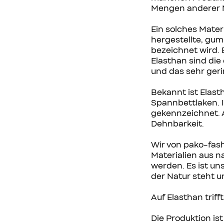
Mengen anderer M
Ein solches Materi
hergestellte, gu
bezeichnet wird. 
Elasthan sind die
und das sehr ger
Bekannt ist Elast
Spannbettlaken. In
gekennzeichnet. 
Dehnbarkeit.
Wir von pako-fash
Materialien aus 
werden. Es ist un
der Natur steht u
Auf Elasthan trifft
Die Produktion is