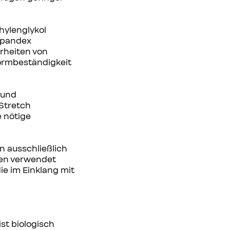
thylenglykol
 Spandex
erheiten von
Formbeständigkeit
 und
 Stretch
 nötige
n ausschließlich
fen verwendet
ie im Einklang mit
st biologisch