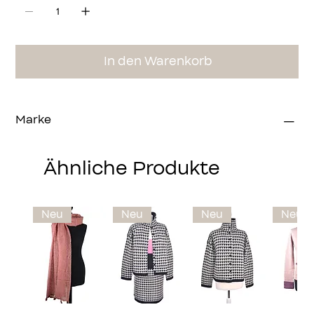
In den Warenkorb
Marke
Modell von pako-fashion
Ähnliche Produkte
Neu
Neu
Neu
Neu