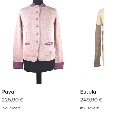
Paya
Schnellansicht
Estela
Schnellansich
Preis
Preis
225,90 €
249,90 €
inkl. MwSt.
inkl. MwSt.