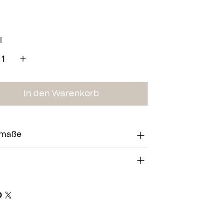
l
In den Warenkorb
lmaße