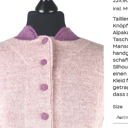
225,9
inkl. 
Tailli
Knöpf
Alpak
Tasch
Mansc
handg
schaff
Silhou
einen
Kleid 
getra
dass s
Size