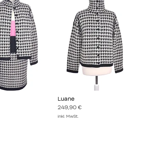
hnellansicht
Luane
Schnellansicht
Preis
249,90 €
inkl. MwSt.
Neu