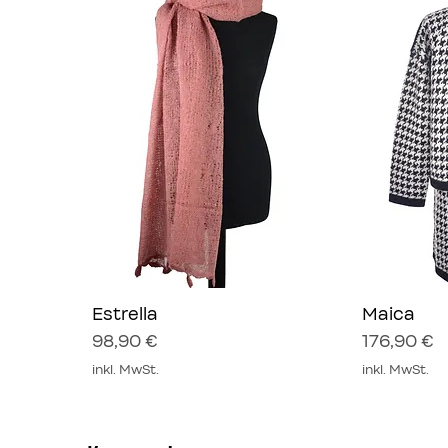
Estrella
Schnellansicht
Maica
Sc
Preis
Preis
98,90 €
176,90 €
inkl. MwSt.
inkl. MwSt.
Neu
Neu