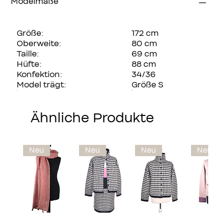
Modelmaße
Größe:
172 cm
Oberweite:
80 cm
Taille:
69 cm
Hüfte:
88 cm
Konfektion:
34/36
Model trägt:
Größe S
Ähnliche Produkte
Marke
Neu
Neu
Neu
Neu