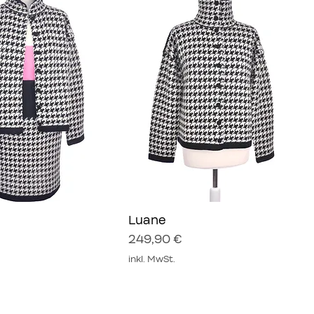
hnellansicht
Luane
Schnellansicht
Preis
249,90 €
inkl. MwSt.
Neu