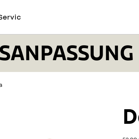
Service
Mehr
SANPASSUNG 
a
D
Preis