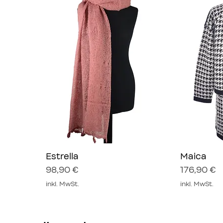
Estrella
Schnellansicht
Maica
Sc
Preis
Preis
98,90 €
176,90 €
inkl. MwSt.
inkl. MwSt.
Neu
Neu