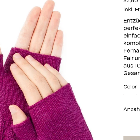
52,90
inkl. 
Entzü
perfek
einfac
kombi
Ferna
Fair u
aus 1
Gesam
Color
Anzah