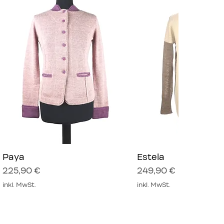
Paya
Schnellansicht
Estela
Schnellansich
Preis
Preis
225,90 €
249,90 €
inkl. MwSt.
inkl. MwSt.