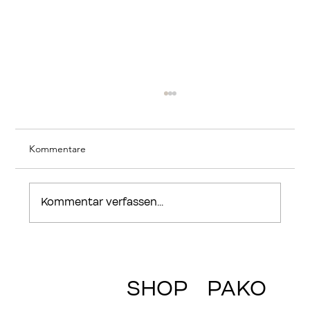
Kommentare
Kommentar verfassen...
Rückblick – WeFair 07. – 09. Nov. 2025
Design Center Linz
SHOP
PAKO